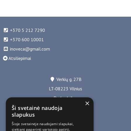
+370 5 212 7290
+370 600 10001
inoveca@gmail.com
Atsiliepimai
Verkių g. 27B
LT-08223 Vilnius
Darbo laikas
×
I-IV 8.30-17.00
Ši svetainė naudoja
slapukus
V 8.30-16.00
Šioje svetainėje naudojami slapukai,
siekiant pagerinti vartotojo patirtį.